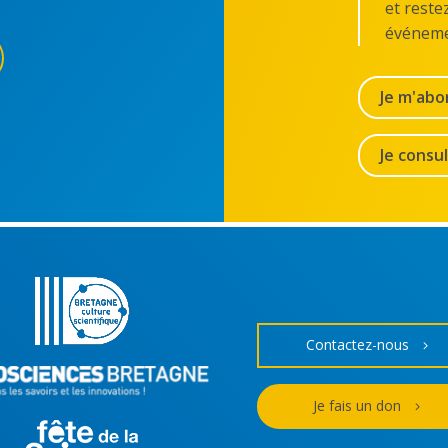
et reste
événeme
Je m'abo
Je consu
Contactez-nous
Je fais un don