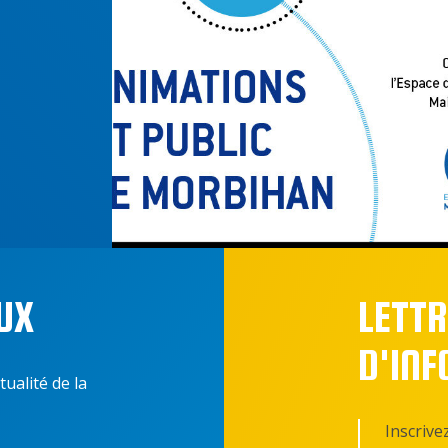
UX
LETTR
D'IN
tualité de la
Inscrive