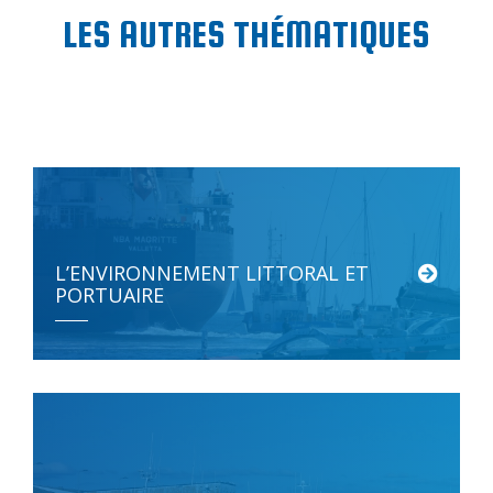
LES AUTRES THÉMATIQUES
L’ENVIRONNEMENT LITTORAL ET
PORTUAIRE
La rade de Lorient est un site naturel qui regroupe […]