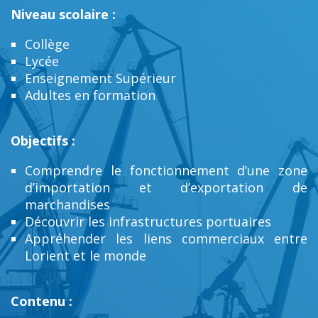
Niveau scolaire :
Collège
Lycée
Enseignement Supérieur
Adultes en formation
Objectifs :
Comprendre le fonctionnement d’une zone
d’importation et d’exportation de
marchandises
Découvrir les infrastructures portuaires
Appréhender les liens commerciaux entre
Lorient et le monde
Contenu :