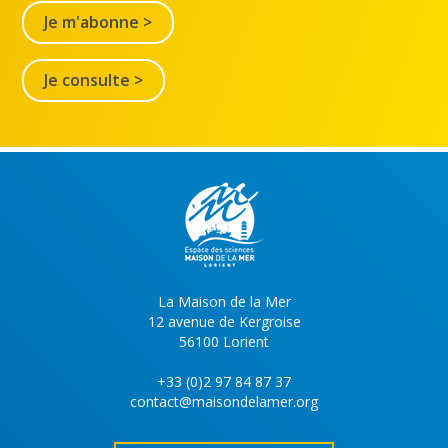
Je m'abonne >
Je consulte >
La Maison de la Mer
12 avenue de Kergroise
56100 Lorient
+33 (0)2 97 84 87 37
contact@maisondelamer.org