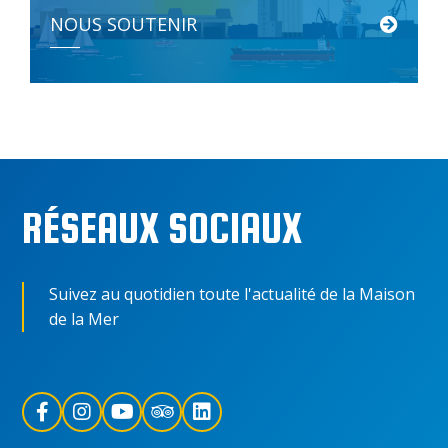
NOUS SOUTENIR
Depuis 30 ans, l’association Espace des Sciences/Maison de la Mer […]
RÉSEAUX SOCIAUX
Suivez au quotidien toute l'actualité de la Maison
de la Mer