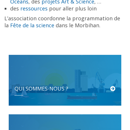
Océans
, des
projets Art & Science
, …
des
ressources
pour aller plus loin
L’association coordonne la programmation de
la
Fête de la science
dans le Morbihan.
QUI SOMMES-NOUS ?
Créé en 1987 pour promouvoir les activités maritimes comme objet […]