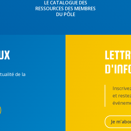
LE CATALOGUE DES
RESSOURCES DES MEMBRES
DU PÔLE
UX
LETTR
D'IN
tualité de la
Inscrive
et reste
événeme
Je m'abo