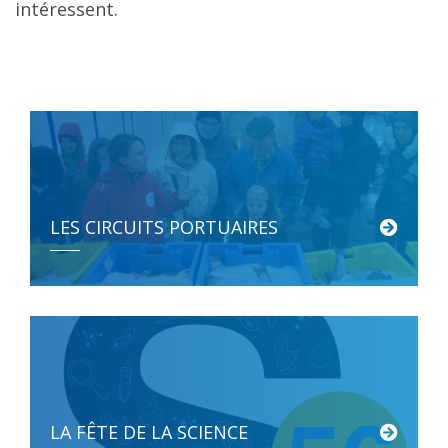
intéressent.
LES CIRCUITS PORTUAIRES
Des visites tous publics pour explorer les techniques et savoir-faire […]
LA FÊTE DE LA SCIENCE