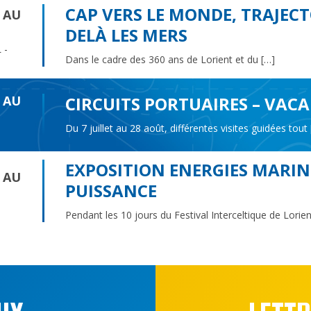
CAP VERS LE MONDE, TRAJECT
6 AU
DELÀ LES MERS
 -
Dans le cadre des 360 ans de Lorient et du […]
6 AU
CIRCUITS PORTUAIRES – VACA
Du 7 juillet au 28 août, différentes visites guidées tout
EXPOSITION ENERGIES MARINE
6 AU
PUISSANCE
Pendant les 10 jours du Festival Interceltique de Lorient