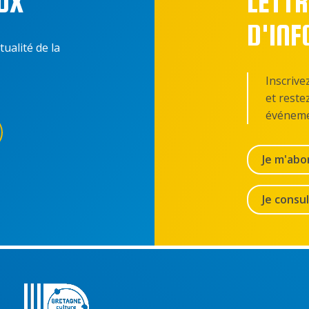
UX
LETTR
D'IN
tualité de la
Inscrive
et reste
événeme
Je m'abo
Je consu