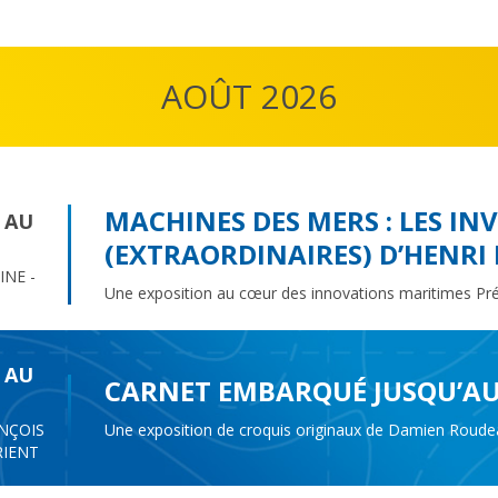
AOÛT 2026
MACHINES DES MERS : LES IN
6 AU
(EXTRAORDINAIRES) D’HENRI
NE -
Une exposition au cœur des innovations maritimes Pré
6 AU
CARNET EMBARQUÉ JUSQU’AU
NÇOIS
Une exposition de croquis originaux de Damien Roudea
RIENT