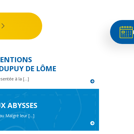
SEPTEMBRE 2026
VENTIONS
 DUPUY DE LÔME
sentée à la […]
X ABYSSES
u Malgré leur […]