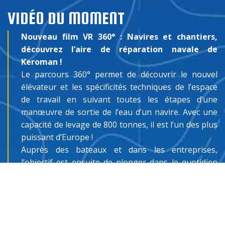
VIDÉO DU MOMENT
Nouveau film VR 360° : Navires et chantiers,
découvrez l’aire de réparation navale de
Keroman !
Le parcours 360° permet de découvrir le nouvel
élévateur et les spécificités techniques de l’espace
de travail en suivant toutes les étapes d’une
manœuvre de sortie de l’eau d’un navire. Avec une
capacité de levage de 800 tonnes, il est l’un des plus
puissant d’Europe !
Auprès des bateaux et dans les entreprises,
l’objectif est ensuite de plonger dans le quotidien
des professionnels qui réalisent les opérations de
peinture, soudure, mécanique ou autres travaux.
Teaser film VR 360° "NAVIRES ET CHANTIERS"