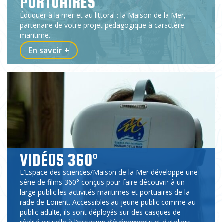
PORTUAIRES
Éduquer à la mer et au littoral : la Maison de la Mer,
partenaire de votre projet pédagogique à caractère
maritime.
En savoir +
VIDÉOS 360°
L’Espace des sciences/Maison de la Mer développe une
série de films 360° conçus pour faire découvrir à un
large public les activités maritimes et portuaires de la
rade de Lorient. Accessibles au jeune public comme au
public adulte, ils sont déployés sur des casques de
réalité virtuelle à l’occasion d’événements et d’ateliers.