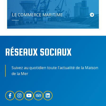
LE COMMERCE MARITIME
Le transport maritime représente 80% du commerce mondial en valeur […]
RÉSEAUX SOCIAUX
Suivez au quotidien toute l'actualité de la Maison
de la Mer