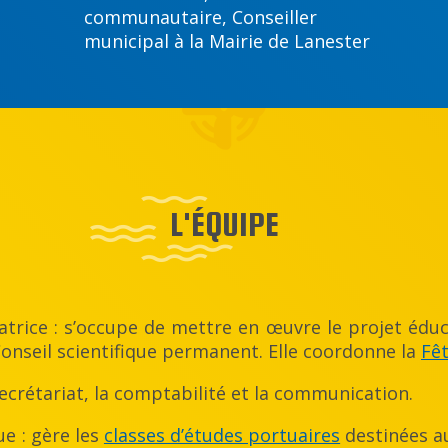
communautaire, Conseiller
municipal à la Mairie de Lanester
L'ÉQUIPE
natrice : s’occupe de mettre en œuvre le projet éduca
 Conseil scientifique permanent. Elle coordonne la
Fêt
secrétariat, la comptabilité et la communication.
ue : gère les
classes d’études portuaires
destinées au