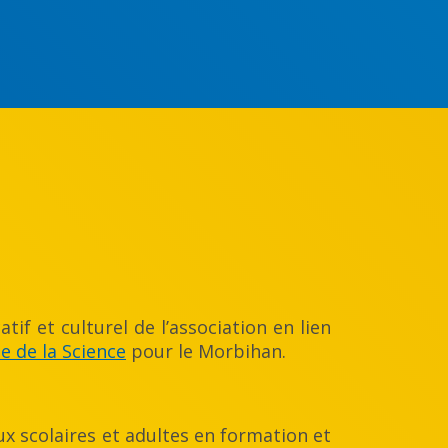
tif et culturel de l’association en lien
e de la Science
pour le Morbihan.
x scolaires et adultes en formation et