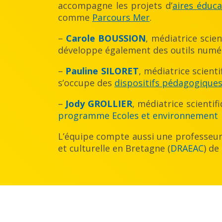
accompagne les projets d’
aires éduca
comme
Parcours Mer
.
–
Carole BOUSSION
, médiatrice scien
développe également des outils numé
–
Pauline SILORET
, médiatrice scient
s’occupe des
dispositifs pédagogique
–
Jody GROLLIER
, médiatrice scientif
programme Ecoles et environnement
L’équipe compte aussi une professeure
et culturelle en Bretagne (
DRAEAC
) de