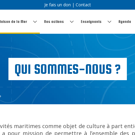
Je fais un don
|
Contact
Maison de la Mer
Nos actions
Enseignants
Agenda
QUI SOMMES-NOUS ?
?
vités maritimes comme objet de culture à part entiè
i a pour mission de permettre à l’ensemble des p