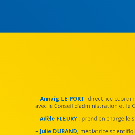
–
Annaïg LE PORT
, directrice-coordi
avec le Conseil d’administration et le
–
Adèle FLEURY
: prend en charge le 
–
Julie DURAND
, médiatrice scientifiq