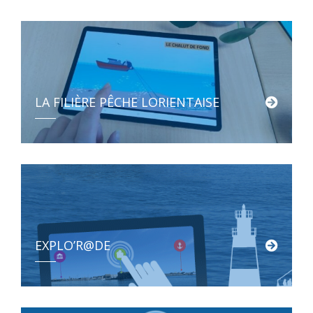
LA FILIÈRE PÊCHE LORIENTAISE
EXPLO’R@DE
Une carte interactive pour découvrir les activités maritimes de la […]