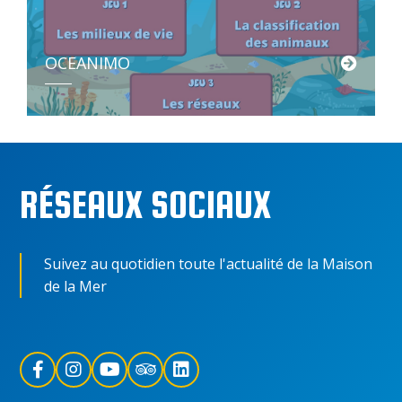
OCEANIMO
Une application numérique pour découvrir la biologie marine en s’amusant.
RÉSEAUX SOCIAUX
Suivez au quotidien toute l'actualité de la Maison
de la Mer