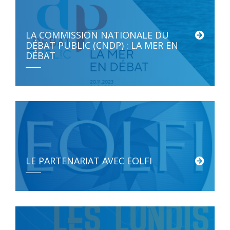
LA COMMISSION NATIONALE DU
DÉBAT PUBLIC (CNDP) : LA MER EN
DÉBAT
La Commission nationale du débat public (CNDP) a organisé un […]
LE PARTENARIAT AVEC EOLFI
Le projet de ferme pilote d’éoliennes flottantes de Groix et […]