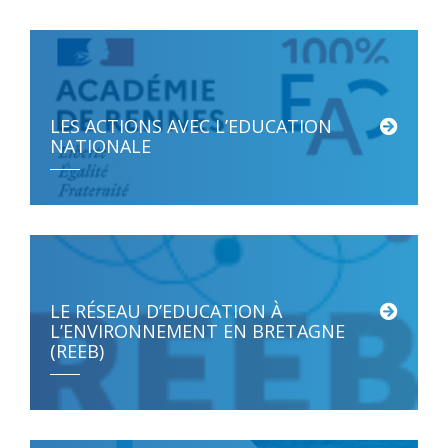
LES ACTIONS AVEC L’EDUCATION
NATIONALE
La Maison de la Mer a collaboré avec l’Éducation nationale […]
LE RÉSEAU D’EDUCATION À
L’ENVIRONNEMENT EN BRETAGNE
(REEB)
Le Réseau d’Éducation à l’Environnement en Bretagne (REEB) est représenté […]