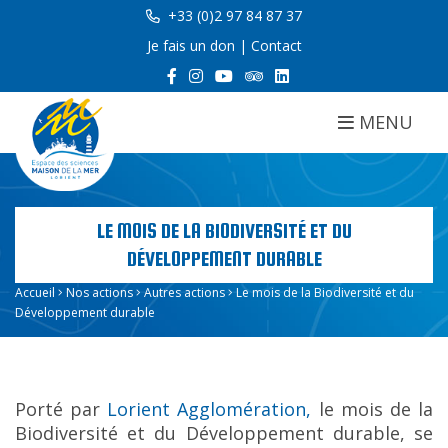
+33 (0)2 97 84 87 37
Je fais un don
|
Contact
MENU
LE MOIS DE LA BIODIVERSITÉ ET DU
DÉVELOPPEMENT DURABLE
Accueil
Nos actions
Autres actions
Le mois de la Biodiversité et du
Développement durable
Porté par
Lorient Agglomération,
le mois de la
Biodiversité et du Développement durable, se