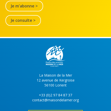
Je m'abonne >
Je consulte >
La Maison de la Mer
12 avenue de Kergroise
56100 Lorient
+33 (0)2 97 84 87 37
contact@maisondelamer.org