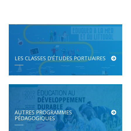
LES CLASSES D’ÉTUDES PORTUAIRES
Découvrir, comprendre et étudier l’évolution des activités maritimes et portuaires […]
AUTRES PROGRAMMES
PÉDAGOGIQUES