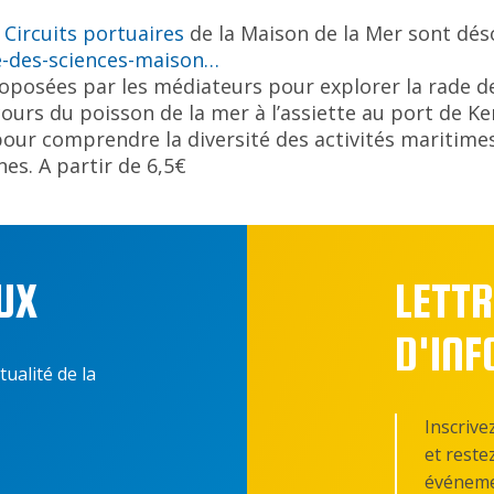
s
Circuits portuaires
de la Maison de la Mer sont dés
-des-sciences-maison…
roposées par les médiateurs pour explorer la rade 
cours du poisson de la mer à l’assiette au port de K
our comprendre la diversité des activités maritime
nes. A partir de 6,5€
UX
LETTR
D'IN
tualité de la
Inscrive
et reste
événeme