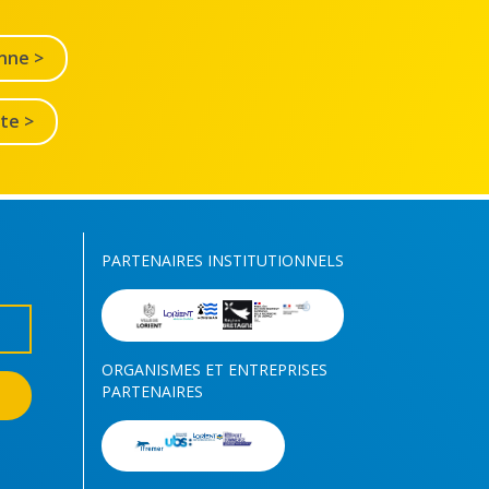
nne >
lte >
PARTENAIRES INSTITUTIONNELS
ORGANISMES ET ENTREPRISES
PARTENAIRES