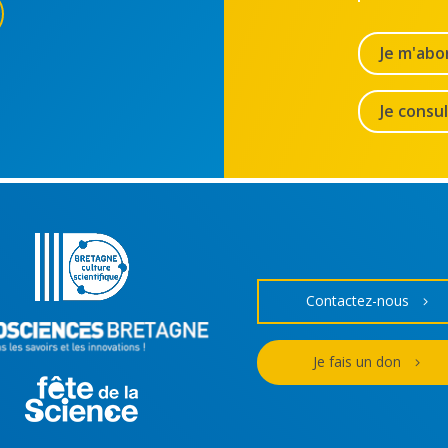
Je m'abo
Je consu
Contactez-nous
Je fais un don