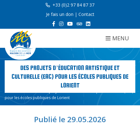
+33 (0)2 97 84 87 37
Je fais un don
|
Contact
MENU
DES PROJETS D’ÉDUCATION ARTISTIQUE ET
CULTURELLE (EAC) POUR LES ÉCOLES PUBLIQUES DE
LORIENT
Accueil
Actualités
Des projets d’éducation artistique et culturelle (EAC)
pour les écoles publiques de Lorient
Publié le 29.05.2026