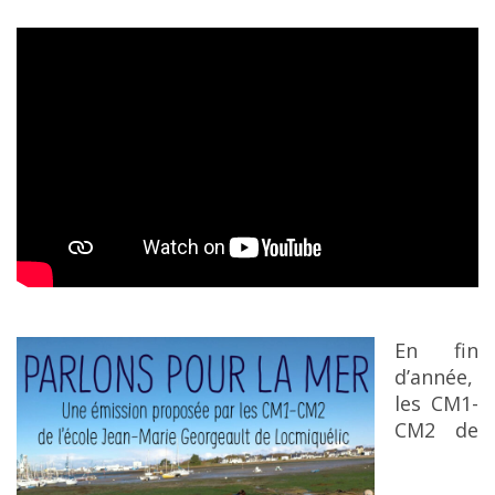
En fin
d’année,
les CM1-
CM2 de