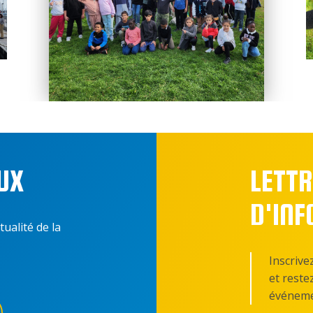
UX
LETTR
D'IN
tualité de la
Inscrive
et reste
événeme