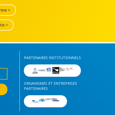
nne >
lte >
PARTENAIRES INSTITUTIONNELS
ORGANISMES ET ENTREPRISES
PARTENAIRES