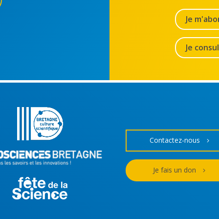
Je m'abo
Je consu
Contactez-nous
Je fais un don