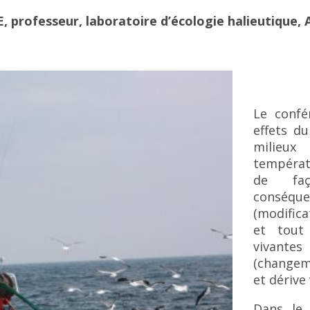
E, professeur, laboratoire d’écologie halieutique
Le confé
effets d
milieux
températu
de faç
conséque
(modifica
et tout 
vivantes
(changem
et dérive 
Dans le 