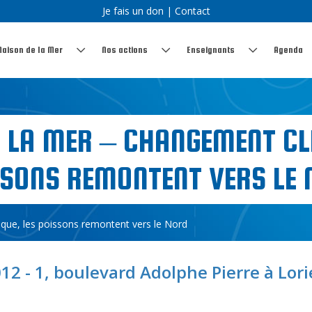
Je fais un don
|
Contact
Maison de la Mer
Nos actions
Enseignants
Agenda
E LA MER – CHANGEMENT CL
SSONS REMONTENT VERS LE 
ique, les poissons remontent vers le Nord
12 - 1, boulevard Adolphe Pierre à Lor