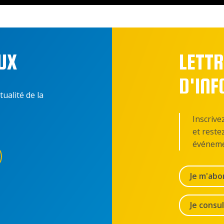
UX
LETTR
D'IN
tualité de la
Inscrive
et reste
événeme
Je m'abo
Je consu