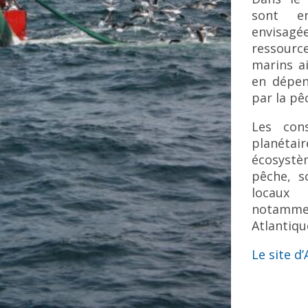
sont e
envisagé
ressourc
marins ai
en dépen
par la pê
Les cons
planétai
écosystè
pêche, s
locaux 
notammen
Atlantiqu
Le site 