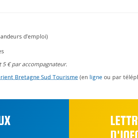
mandeurs d’emploi)
es
 et 5 € par accompagnateur.
rient Bretagne Sud Tourisme
(en
ligne
ou par télép
UX
LETTR
D'IN