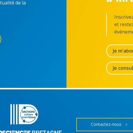
tualité de la
Inscrive
et reste
événeme
Je m'abo
Je consu
Contactez-nous