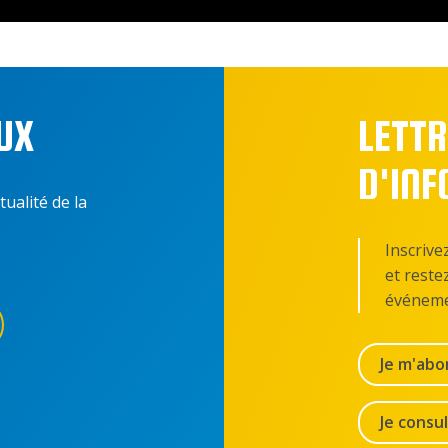
UX
LETTR
D'IN
tualité de la
Inscrive
et reste
événeme
Je m'abo
Je consu