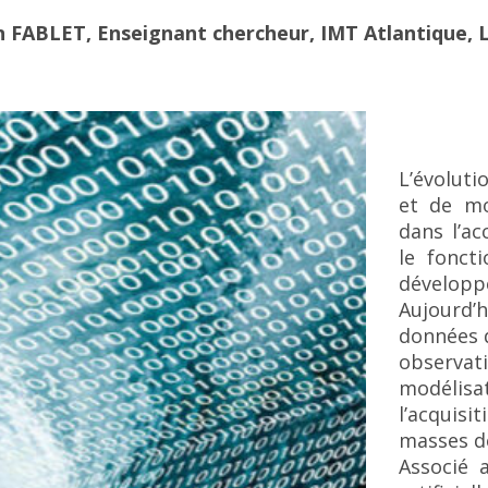
 FABLET, Enseignant chercheur, IMT Atlantique, 
L’évolut
et de mo
dans l’a
le fonct
développ
Aujourd’
données d
observati
modéli
l’acquisi
masses d
Associé 