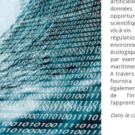
artificie
donnée
opportu
scientif
vis-à-v
régulatio
environ
écologiqu
par exemp
maritime
A travers
fournira
également
de l’in
l’apprent
Dans le c