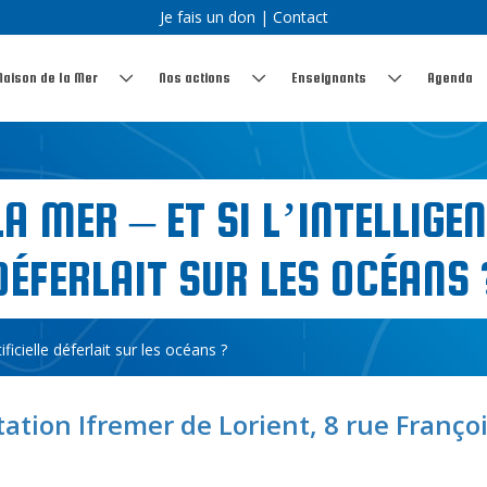
Je fais un don
|
Contact
Maison de la Mer
Nos actions
Enseignants
Agenda
LA MER – ET SI L’INTELLIGEN
DÉFERLAIT SUR LES OCÉANS 
ificielle déferlait sur les océans ?
tation Ifremer de Lorient, 8 rue Franço