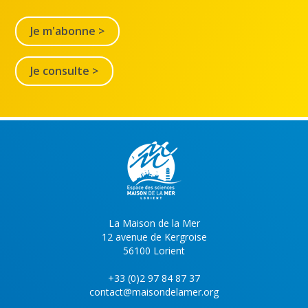
Je m'abonne >
Je consulte >
La Maison de la Mer
12 avenue de Kergroise
56100 Lorient
+33 (0)2 97 84 87 37
contact@maisondelamer.org