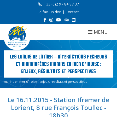
+33 (0)2 97 84 87 37
Je fais un don
|
Contact
MENU
LES LUNDIS DE LA MER – INTERACTIONS PÊCHEURS
ET MAMMIFÈRES MARINS EN MER D’IROISE :
ENJEUX, RÉSULTATS ET PERSPECTIVES
Accueil
Les lundis de la mer – Interactions pêcheurs et mammifères
marins en mer d’Iroise : enjeux, résultats et perspectives
Le 16.11.2015 - Station Ifremer de
Lorient, 8 rue François Toullec -
18h30