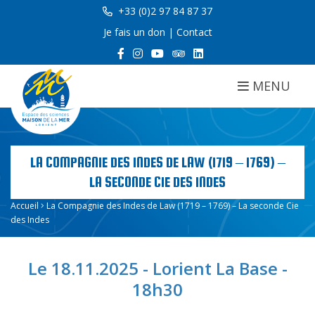
+33 (0)2 97 84 87 37
Je fais un don
|
Contact
MENU
LA COMPAGNIE DES INDES DE LAW (1719 – 1769) –
LA SECONDE CIE DES INDES
Accueil
La Compagnie des Indes de Law (1719 – 1769) – La seconde Cie
des Indes
Le 18.11.2025 - Lorient La Base -
18h30