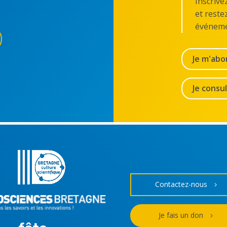
Inscrive
et reste
événeme
Je m'abo
Je consu
Contactez-nous
Je fais un don