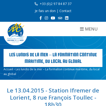
+33 (0)2 97 84 87 37
Je fais un don
|
Contact
MENU
LES LUNDIS DE LA MER – LA FORMATION CONTINUE
MARITIME, DU LOCAL AU GLOBAL
Accueil
Les lundis de la mer – La formation continue maritime, du local
au global
Le 13.04.2015 - Station Ifremer de
Lorient, 8 rue François Toullec -
18h30