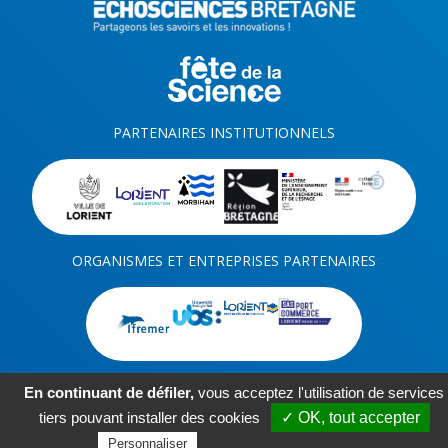
PARTENAIRES INSTITUTIONNELS
ORGANISMES ET ENTREPRISES PARTENAIRES
En continuant de défiler,
vous acceptez l'utilisation de services
tiers pouvant installer des cookies
✓ OK, tout accepter
-
-
-
Kit com
Mentions légales
Plan du site
Réalisation ARTGO Média
Politique de confidentialité
Personnaliser