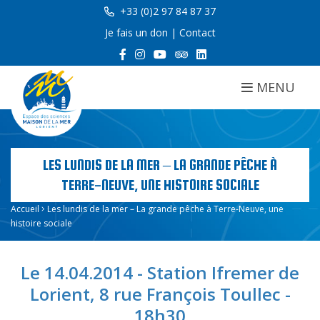
+33 (0)2 97 84 87 37
Je fais un don
|
Contact
MENU
LES LUNDIS DE LA MER – LA GRANDE PÊCHE À
TERRE-NEUVE, UNE HISTOIRE SOCIALE
Accueil
Les lundis de la mer – La grande pêche à Terre-Neuve, une
histoire sociale
Le 14.04.2014 - Station Ifremer de
Lorient, 8 rue François Toullec -
18h30