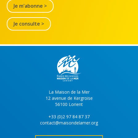
Je m'abonne >
Je consulte >
La Maison de la Mer
12 avenue de Kergroise
56100 Lorient
+33 (0)2 97 84 87 37
contact@maisondelamer.org