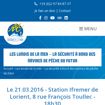
+33 (0)2 97 84 87 37
Je fais un don
|
Contact
MENU
LES LUNDIS DE LA MER – LA SÉCURITÉ À BORD DES
NAVIRES DE PÊCHE DU FUTUR
Accueil
Les lundis de la mer – La sécurité à bord des navires de pêche
du futur
Le 21.03.2016 - Station Ifremer de
Lorient, 8 rue François Toullec -
18h30