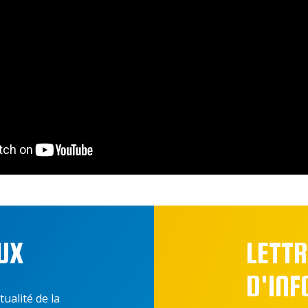
UX
LETTR
D'IN
tualité de la