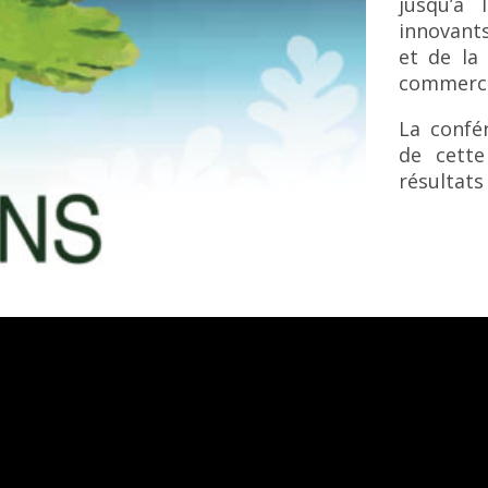
jusqu’à 
innovants
et de la
commercia
La confé
de cette
résultats