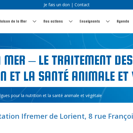
Je fais un don
|
Contact
Maison de la Mer
Nos actions
Enseignants
Agenda
A MER – LE TRAITEMENT DE
N ET LA SANTÉ ANIMALE ET
lgues pour la nutrition et la santé animale et végétale
tation Ifremer de Lorient, 8 rue Franço