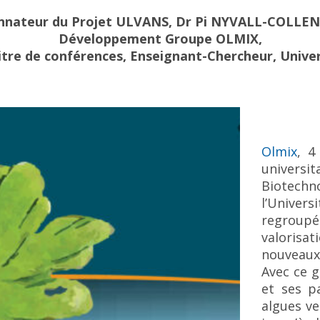
nnateur du Projet ULVANS, Dr Pi NYVALL-COLLEN
Développement Groupe OLMIX,
tre de conférences, Enseignant-Chercheur, Unive
Olmix
, 4
universi
Biotech
l’Unive
regroupés
valoris
nouveaux 
Avec ce 
et ses pa
algues ve