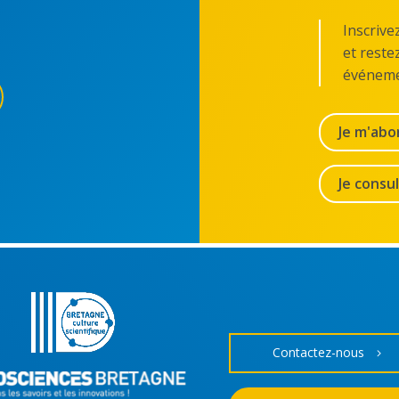
Inscrive
et reste
événeme
Je m'abo
Je consu
Contactez-nous