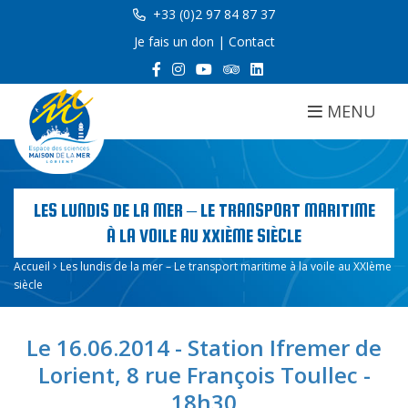
+33 (0)2 97 84 87 37
Je fais un don
|
Contact
MENU
LES LUNDIS DE LA MER – LE TRANSPORT MARITIME
À LA VOILE AU XXIÈME SIÈCLE
Accueil
Les lundis de la mer – Le transport maritime à la voile au XXIème
siècle
Le 16.06.2014 - Station Ifremer de
Lorient, 8 rue François Toullec -
18h30