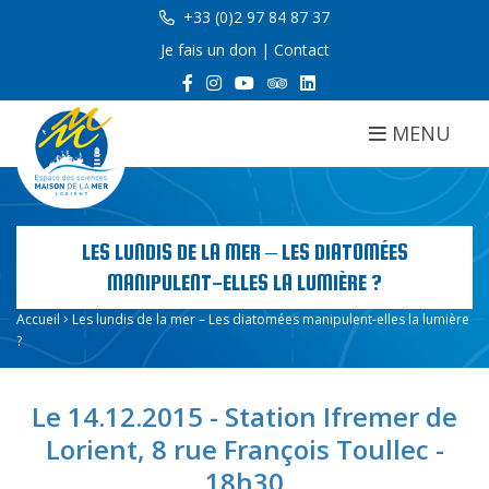
+33 (0)2 97 84 87 37
Je fais un don
|
Contact
MENU
LES LUNDIS DE LA MER – LES DIATOMÉES
MANIPULENT-ELLES LA LUMIÈRE ?
Accueil
Les lundis de la mer – Les diatomées manipulent-elles la lumière
?
Le 14.12.2015 - Station Ifremer de
Lorient, 8 rue François Toullec -
18h30