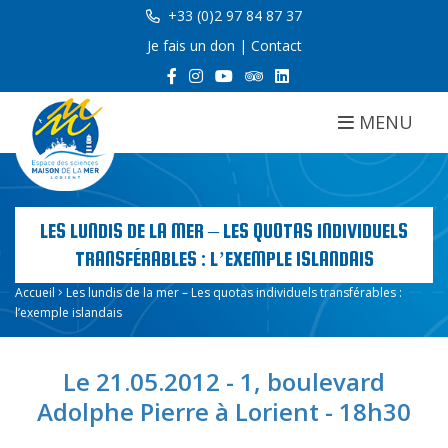
+33 (0)2 97 84 87 37
Je fais un don
|
Contact
MENU
LES LUNDIS DE LA MER – LES QUOTAS INDIVIDUELS
TRANSFÉRABLES : L’EXEMPLE ISLANDAIS
Accueil
Les lundis de la mer – Les quotas individuels transférables :
l’exemple islandais
Le 21.05.2012 - 1, boulevard
Adolphe Pierre à Lorient - 18h30