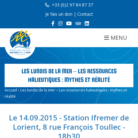
+33 (0)2 97 84 87 37
Je fais un don
|
Contact
MENU
LES LUNDIS DE LA MER – LES RESSOURCES
HALIEUTIQUES : MYTHES ET RÉALITÉ
Accueil
Les lundis de la mer – Les ressources halieutiques : mythes et
réalité
Le 14.09.2015 - Station Ifremer de
Lorient, 8 rue François Toullec -
18h30