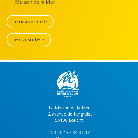
Maison de la Mer
Je m'abonne >
Je consulte >
La Maison de la Mer
12 avenue de Kergroise
56100 Lorient
+33 (0)2 97 84 87 37