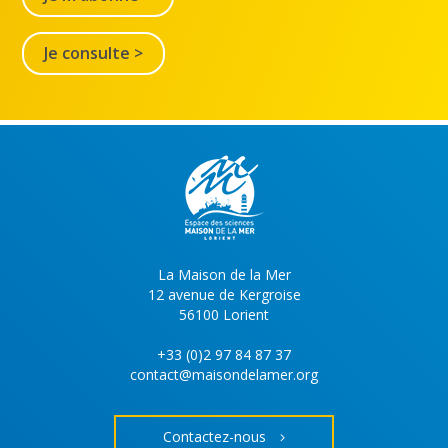
Je consulte >
La Maison de la Mer
12 avenue de Kergroise
56100 Lorient
+33 (0)2 97 84 87 37
contact@maisondelamer.org
Contactez-nous