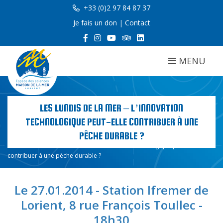
+33 (0)2 97 84 87 37
Je fais un don
|
Contact
MENU
LES LUNDIS DE LA MER – L’INNOVATION
TECHNOLOGIQUE PEUT-ELLE CONTRIBUER À UNE
PÊCHE DURABLE ?
Accueil
Les lundis de la mer – L’innovation technologique peut-elle
contribuer à une pêche durable ?
Le 27.01.2014 - Station Ifremer de
Lorient, 8 rue François Toullec -
18h30