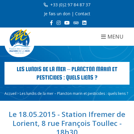
+33 (0)2 97 84 87 37
Je fais un don
|
Contact
MENU
LES LUNDIS DE LA MER – PLANCTON MARIN ET
PESTICIDES : QUELS LIENS ?
Accueil
Les lundis de la mer – Plancton marin et pesticides : quels liens ?
Le 18.05.2015 - Station Ifremer de
Lorient, 8 rue François Toullec -
18h30