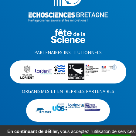
PARTENAIRES INSTITUTIONNELS
ORGANISMES ET ENTREPRISES PARTENAIRES
En continuant de défiler,
vous acceptez l'utilisation de services