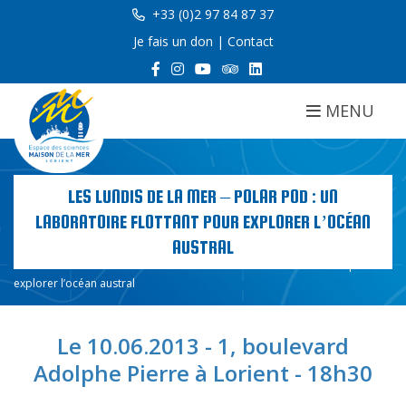
+33 (0)2 97 84 87 37
Je fais un don
|
Contact
MENU
LES LUNDIS DE LA MER – POLAR POD : UN
LABORATOIRE FLOTTANT POUR EXPLORER L’OCÉAN
AUSTRAL
Accueil
Les lundis de la mer – Polar Pod : un laboratoire flottant pour
explorer l’océan austral
Le 10.06.2013 - 1, boulevard
Adolphe Pierre à Lorient - 18h30