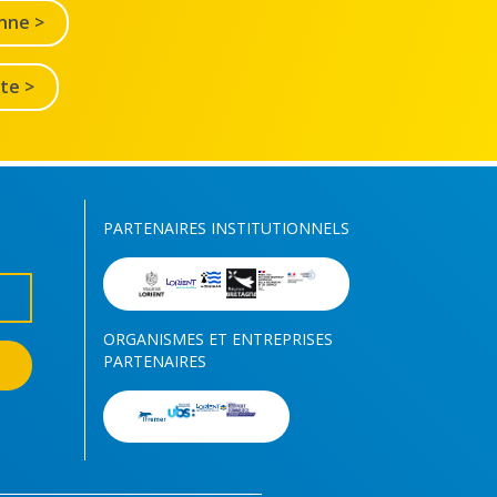
nne >
lte >
PARTENAIRES INSTITUTIONNELS
ORGANISMES ET ENTREPRISES
PARTENAIRES