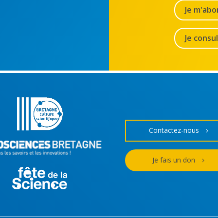
Je m'abo
Je consu
Contactez-nous
Je fais un don