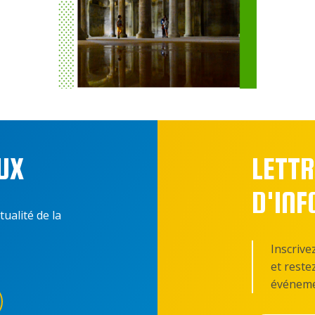
UX
LETTR
D'IN
tualité de la
Inscrive
et reste
événeme