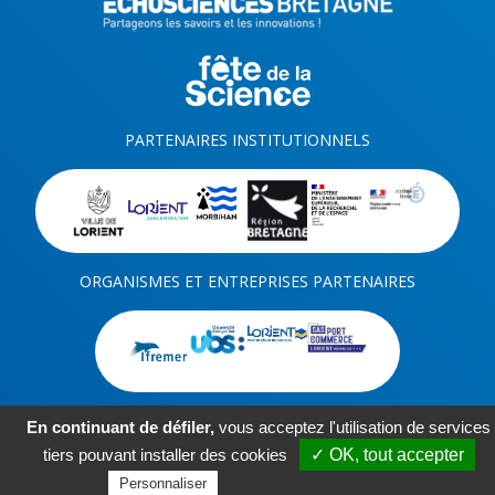
PARTENAIRES INSTITUTIONNELS
ORGANISMES ET ENTREPRISES PARTENAIRES
En continuant de défiler,
vous acceptez l'utilisation de services
tiers pouvant installer des cookies
✓ OK, tout accepter
-
-
-
Kit com
Mentions légales
Plan du site
Réalisation ARTGO Média
Politique de confidentialité
Personnaliser