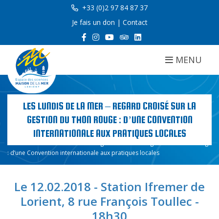
+33 (0)2 97 84 87 37
Je fais un don
|
Contact
MENU
LES LUNDIS DE LA MER – REGARD CROISÉ SUR LA
GESTION DU THON ROUGE : D’UNE CONVENTION
INTERNATIONALE AUX PRATIQUES LOCALES
Accueil
Les lundis de la mer – Regard croisé sur la gestion du thon rouge
: d’une Convention internationale aux pratiques locales
Le 12.02.2018 - Station Ifremer de
Lorient, 8 rue François Toullec -
18h30