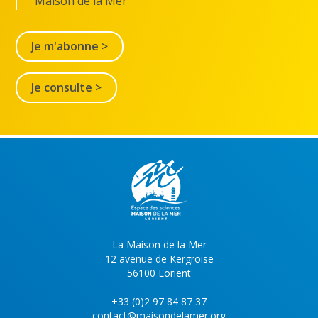
Maison de la Mer
Je m'abonne >
Je consulte >
La Maison de la Mer
12 avenue de Kergroise
56100 Lorient
+33 (0)2 97 84 87 37
contact@maisondelamer.org