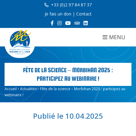
+33 (0)2 97 84 87 37
Je fais un don
|
Contact
MENU
FÊTE DE LA SCIENCE – MORBIHAN 2025 :
PARTICIPEZ AU WEBINAIRE !
Accueil
Actualités
Fête de la science – Morbihan 2025 : participez au
webinaire !
Publié le 10.04.2025