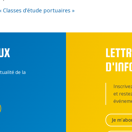
« Classes d’étude portuaires »
UX
LETTR
D'IN
tualité de la
Inscrive
et reste
événeme
Je m'abo