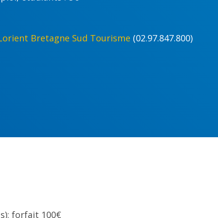
Lorient Bretagne Sud Tourisme
(02.97.847.800)
): forfait 100€