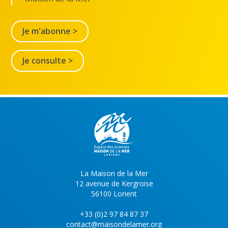
Je m'abonne >
Je consulte >
La Maison de la Mer
12 avenue de Kergroise
56100 Lorient
+33 (0)2 97 84 87 37
contact@maisondelamer.org