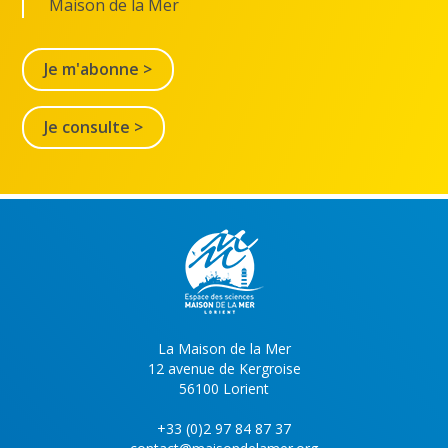
Maison de la Mer
Je m'abonne >
Je consulte >
La Maison de la Mer
12 avenue de Kergroise
56100 Lorient
+33 (0)2 97 84 87 37