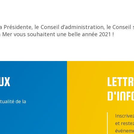
a Présidente, le Conseil d’administration, le Conseil 
a Mer vous souhaitent une belle année 2021 !
UX
LETTR
D'IN
tualité de la
Inscrive
et reste
événeme