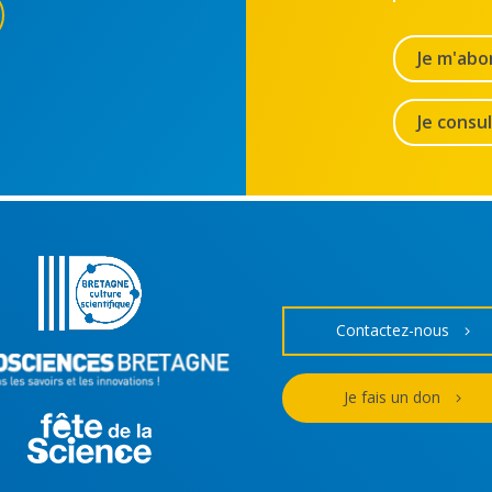
Je m'abo
Je consu
Contactez-nous
Je fais un don