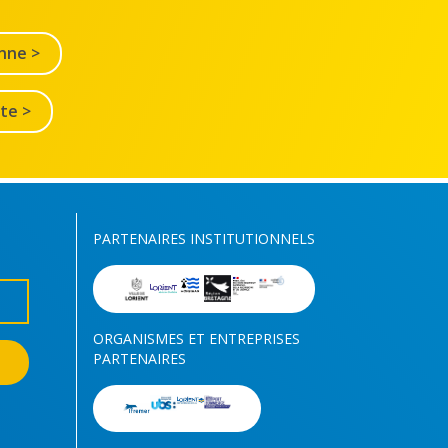
nne >
lte >
PARTENAIRES INSTITUTIONNELS
ORGANISMES ET ENTREPRISES
PARTENAIRES