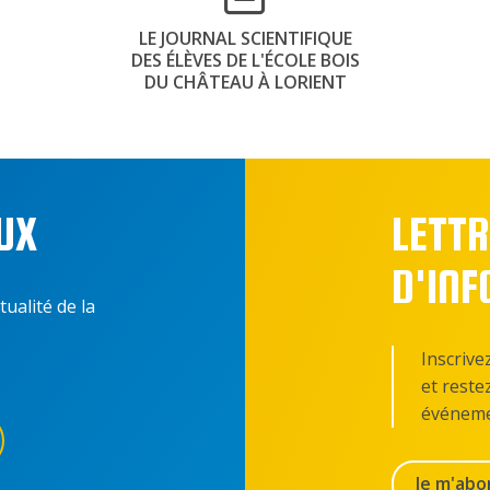
LE JOURNAL SCIENTIFIQUE
DES ÉLÈVES DE L'ÉCOLE BOIS
DU CHÂTEAU À LORIENT
UX
LETTR
D'IN
tualité de la
Inscrive
et reste
événeme
Je m'abo