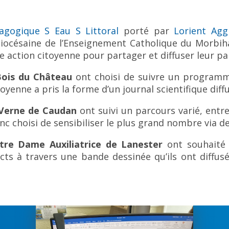
gogique S Eau S Littoral
porté par
Lorient Agg
 Diocésaine de l’Enseignement Catholique du Morbiha
une action citoyenne pour partager et diffuser leur pa
Bois du Château
ont choisi de suivre un programme
yenne a pris la forme d’un journal scientifique diffus
 Verne de Caudan
ont suivi un parcours varié, entre
onc choisi de sensibiliser le plus grand nombre via 
tre Dame Auxiliatrice de Lanester
ont souhaité 
acts à travers une bande dessinée qu’ils ont diffusé