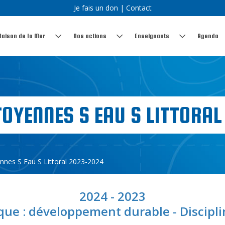
Je fais un don
|
Contact
Maison de la Mer
Nos actions
Enseignants
Agenda
TOYENNES S EAU S LITTORA
ennes S Eau S Littoral 2023-2024
2024 - 2023
ue : développement durable - Disciplin