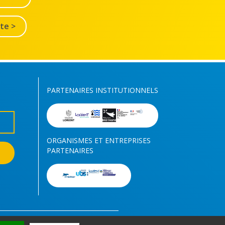
lte >
PARTENAIRES INSTITUTIONNELS
ORGANISMES ET ENTREPRISES
PARTENAIRES