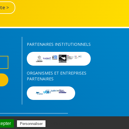
lte >
PARTENAIRES INSTITUTIONNELS
ORGANISMES ET ENTREPRISES
PARTENAIRES
cepter
Politique de confidentialité
Personnaliser