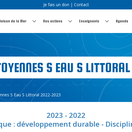
Je fais un don
|
Contact
Maison de la Mer
Nos actions
Enseignants
Agenda
TOYENNES S EAU S LITTORA
ennes S Eau S Littoral 2022-2023
2023 - 2022
ue : développement durable - Disciplin