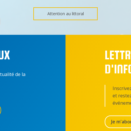
Attention au littoral
UX
LETTR
D'IN
tualité de la
Inscrive
et reste
événeme
Je m'abo