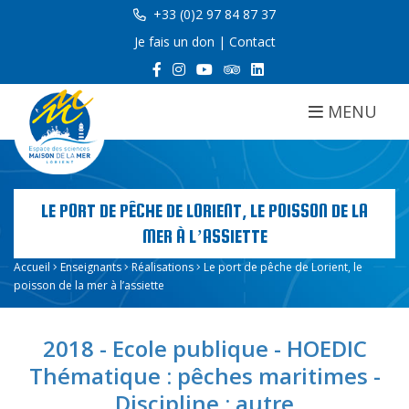
+33 (0)2 97 84 87 37
Je fais un don
|
Contact
MENU
LE PORT DE PÊCHE DE LORIENT, LE POISSON DE LA
MER À L’ASSIETTE
Accueil
Enseignants
Réalisations
Le port de pêche de Lorient, le
poisson de la mer à l’assiette
2018 - Ecole publique - HOEDIC
Thématique : pêches maritimes -
Discipline : autre