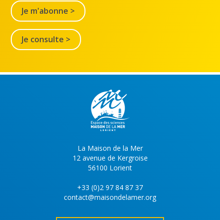
Je m'abonne >
Je consulte >
La Maison de la Mer
12 avenue de Kergroise
56100 Lorient
+33 (0)2 97 84 87 37
contact@maisondelamer.org