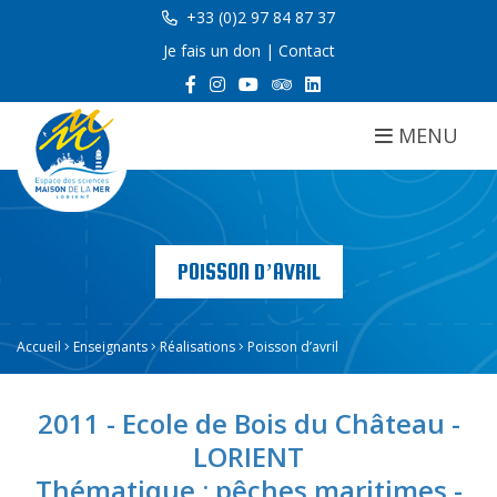
+33 (0)2 97 84 87 37
Je fais un don
|
Contact
MENU
POISSON D’AVRIL
Accueil
Enseignants
Réalisations
Poisson d’avril
2011 - Ecole de Bois du Château -
LORIENT
Thématique : pêches maritimes -