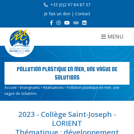
+33 (0)2 97 84 87 37
Je fais un don
|
Contact
MENU
POLLUTION PLASTIQUE EN MER, UNE VAGUE DE
SOLUTIONS
Accueil
Enseignants
Réalisations
Pollution plastique en mer, une
vague de solutions
2023 - Collège Saint-Joseph -
LORIENT
Thématique : développement