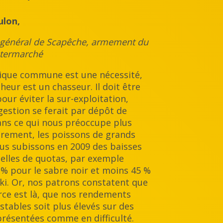
ulon,
 général de Scapêche, armement du
ntermarché
tique commune est une nécessité,
cheur est un chasseur. Il doit être
our éviter la sur-exploitation,
 gestion se ferait par dépôt de
ans ce qui nous préoccupe plus
èrement, les poissons de grands
us subissons en 2009 des baisses
elles de quotas, par exemple
% pour le sabre noir et moins 45 %
iki. Or, nos patrons constatent que
rce est là, que nos rendements
 stables soit plus élevés sur des
résentées comme en difficulté.