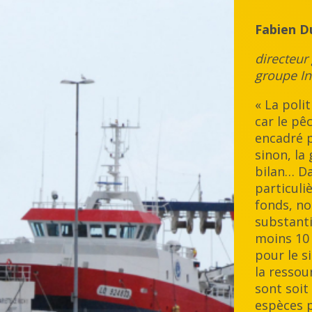
Fabien D
directeur
groupe I
« La poli
car le pê
encadré p
sinon, la
bilan… D
particuli
fonds, no
substanti
moins 10 
pour le s
la ressou
sont soit
espèces p