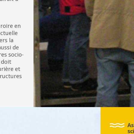
croire en
actuelle
ers la
aussi de
res socio-
 doit
rière et
tructures
As
sc