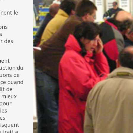
nent le
ons
s
ur des
ment
uction du
quons de
rce quand
dit de
e mieux
 pour
des
nes
risquent
irait a