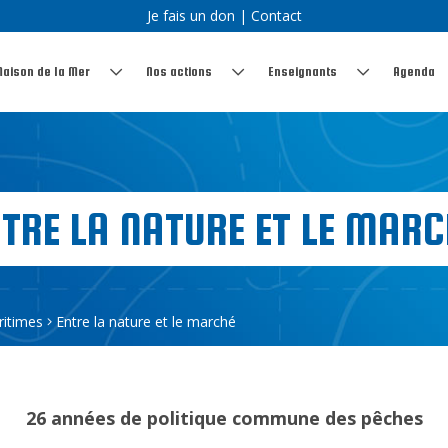
Je fais un don
|
Contact
Maison de la Mer
Nos actions
Enseignants
Agenda
NTRE LA NATURE ET LE MARC
ritimes
Entre la nature et le marché
26 années de politique commune des pêches