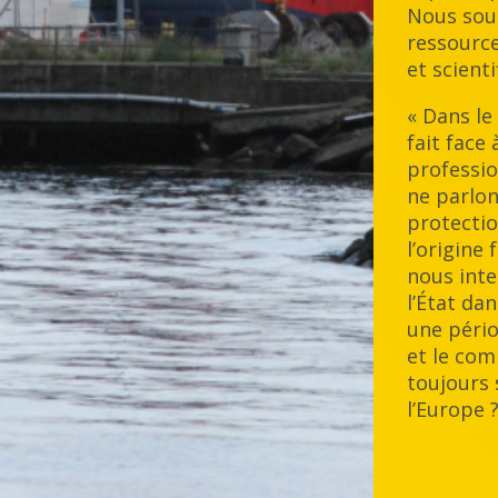
Nous souh
ressourc
et scienti
« Dans le
fait face
professio
ne parlon
protectio
l’origine
nous inte
l’État d
une pério
et le com
toujours s
l’Europe ?