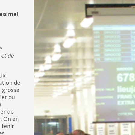
ais mal
e
et de
ux
ation de
e grosse
ier ou
n
uer de
. On en
 tenir
es