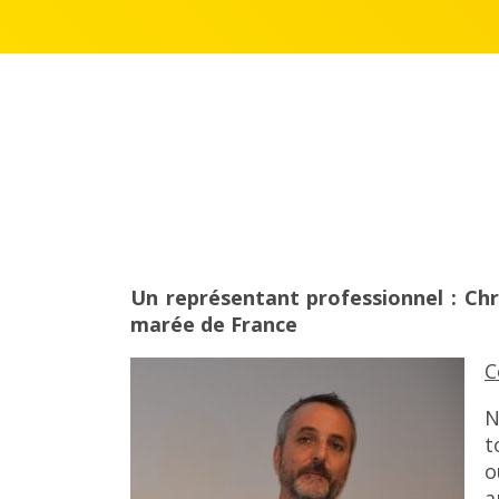
Un représentant professionnel : Chr
marée de France
C
N
t
o
a