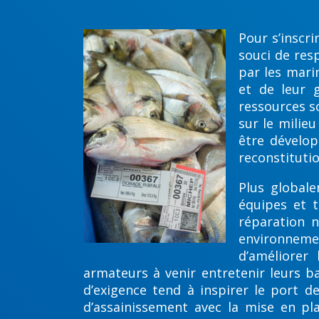
Pour s’inscr
souci de res
par les mari
et de leur g
ressources s
sur le milieu
être dévelop
reconstituti
Plus globale
équipes et t
réparation 
environnem
d’améliorer
armateurs à venir entretenir leurs b
d’exigence tend à inspirer le port d
d’assainissement avec la mise en p