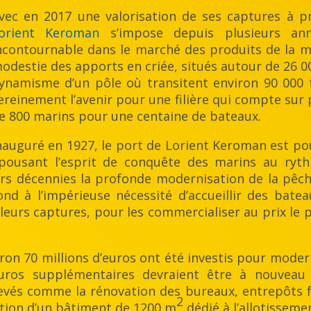
vec en 2017 une valorisation de ses captures à pr
orient Keroman
s’impose depuis plusieurs a
ncontournable dans le marché des produits de la me
odestie des apports en criée, situés autour de 26 0
ynamisme d’un pôle où transitent environ 90 000 
ereinement l’avenir pour une filière qui compte sur
e 800 marins pour une centaine de bateaux.
nauguré en 1927, le port de Lorient Keroman est po
pousant l’esprit de conquête des marins au ryth
urs décennies la profonde modernisation de la pêc
d à l’impérieuse nécessité d’accueillir des batea
eurs captures, pour les commercialiser au prix le p
ron 70 millions d’euros ont été investis pour modern
uros supplémentaires devraient être à nouveau in
s comme la rénovation des bureaux, entrepôts frig
2
ation d’un bâtiment de 1200 m
dédié à l’allotisseme