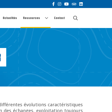
Actualités
Ressources
Contact
R
 différentes évolutions caractéristiques
 des échanges, exploitation toujours