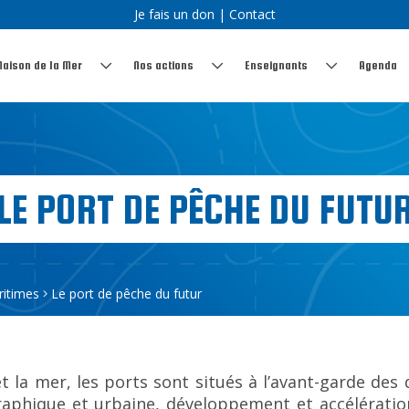
Je fais un don
|
Contact
Maison de la Mer
Nos actions
Enseignants
Agenda
LE PORT DE PÊCHE DU FUTU
ritimes
Le port de pêche du futur
et la mer, les ports sont situés à l’avant-garde des
aphique et urbaine, développement et accélération