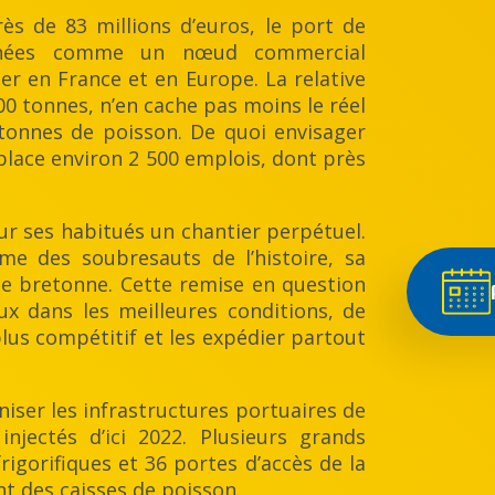
ès de 83 millions d’euros, le port de
nnées comme un nœud commercial
r en France et en Europe. La relative
00 tonnes, n’en cache pas moins le réel
tonnes de poisson. De quoi envisager
 place environ 2 500 emplois, dont près
ur ses habitués un chantier perpétuel.
me des soubresauts de l’histoire, sa
he bretonne. Cette remise en question
ux dans les meilleures conditions, de
lus compétitif et les expédier partout
iser les infrastructures portuaires de
jectés d’ici 2022. Plusieurs grands
orifiques et 36 portes d’accès de la
nt des caisses de poisson.