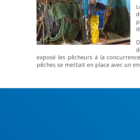
L
d
p
i
D
d
exposé les pêcheurs à la concurrence
pêches se mettait en place avec un enc