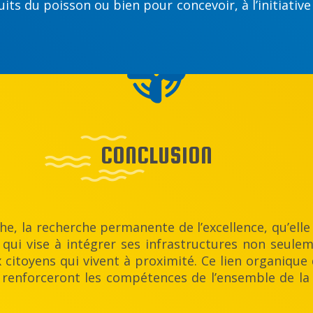
its du poisson ou bien pour concevoir, à l’initiative
CONCLUSION
he, la recherche permanente de l’excellence, qu’ell
 qui vise à intégrer ses infrastructures non seuleme
citoyens qui vivent à proximité. Ce lien organique 
 renforceront les compétences de l’ensemble de la f