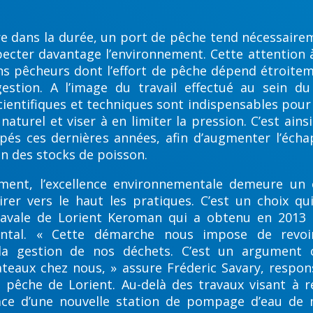
ire dans la durée, un port de pêche tend nécessairem
pecter davantage l’environnement. Cette attention à
ns pêcheurs dont l’effort de pêche dépend étroite
estion. A l’image du travail effectué au sein du
cientifiques et techniques sont indispensables pou
 naturel et viser à en limiter la pression. C’est ain
pés ces dernières années, afin d’augmenter l’écha
on des stocks de poisson.
ment, l’excellence environnementale demeure un 
irer vers le haut les pratiques. C’est un choix qu
navale de Lorient Keroman qui a obtenu en 201
ental. « Cette démarche nous impose de revo
 la gestion de nos déchets. C’est un argument 
ateaux chez nous, » assure Fréderic Savary, respon
e pêche de Lorient. Au-delà des travaux visant à r
lace d’une nouvelle station de pompage d’eau de