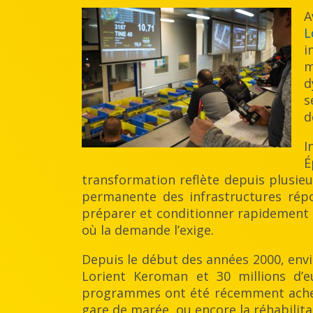
A
L
i
m
d
s
d
I
É
transformation reflète depuis plusie
permanente des infrastructures répon
préparer et conditionner rapidement l
où la demande l’exige.
Depuis le début des années 2000, envi
Lorient Keroman et 30 millions d’e
programmes ont été récemment achevé
gare de marée, ou encore la réhabilit